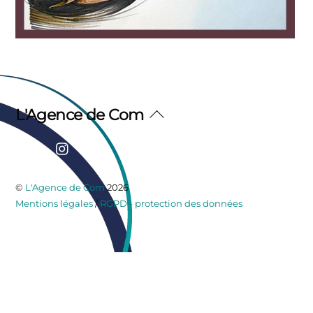
Back
L'Agence de Com
To
Facebook
Instagram
Top
©
L'Agence de Com
2026
Mentions légales
/
RGPD - protection des données