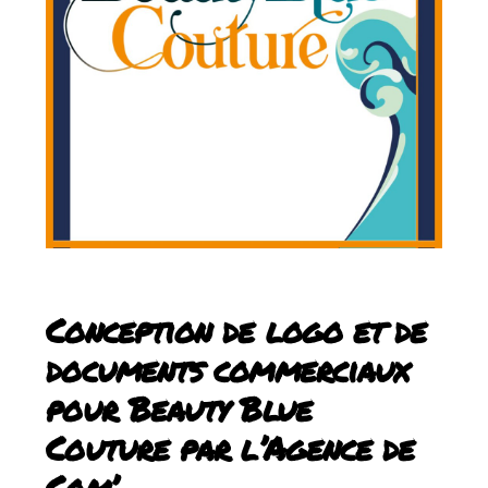
conception de logo & documents
commerciaux par l'Agence de Com
Conception de logo et de
documents commerciaux
pour Beauty Blue
Couture par l’Agence de
Com’