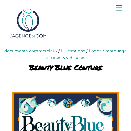
Skip
Me
to
content
documents commerciaux
/
Illustrations
/
Logos
/
marquage
vitrines & vehicules
Beauty Blue Couture